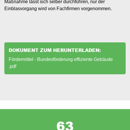
Maßnahme lässt sich selber durchführen, nur der
Einblasvorgang wird von Fachfirmen vorgenommen.
DOKUMENT ZUM HERUNTERLADEN:
Document
Fördermittel - Bundesförderung effiziente Gebäude
.pdf
63