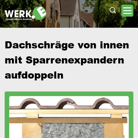
Direkt
zum
Inhalt
Dachschräge von innen
mit Sparrenexpandern
aufdoppeln
Image