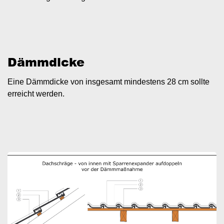
Dämmdicke
Eine Dämmdicke von insgesamt mindestens 28 cm sollte
erreicht werden.
Image
I