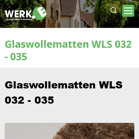
Direkt
zum
Inhalt
Glaswollematten WLS 032
- 035
Glaswollematten WLS
032 - 035