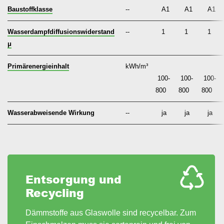
Baustoffklasse
--
A1
A1
A1
Wasserdampfdiffusionswiderstand
--
1
1
1
μ
Primärenergieinhalt
kWh/m³
100-
100-
100-
800
800
800
Wasserabweisende Wirkung
--
ja
ja
ja
Entsorgung und
Recycling
Dämmstoffe aus Glaswolle sind recycelbar. Zum