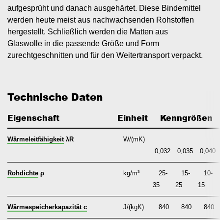
aufgesprüht und danach ausgehärtet. Diese Bindemittel
werden heute meist aus nachwachsenden Rohstoffen
hergestellt. Schließlich werden die Matten aus
Glaswolle in die passende Größe und Form
zurechtgeschnitten und für den Weitertransport verpackt.
Technische Daten
Eigenschaft
Einheit
   Kenngrößen
Wärmeleitfähigkeit
λR
W/(mK)
0,032
0,035
0,040
Rohdichte
ρ
kg/m³
25-
15-
10-
35
25
15
Wärmespeicherkapazität c
J/(kgK)
840
840
840