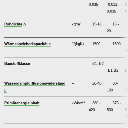
0,035
0,031-
0
0,035
0
Rohdichte
ρ
kg/m³
15-18
15 -
20
-
Wärmespeicherkapazität c
J/(kgK)
1500
1500
1
Baustoffklasse
--
B1, B2
B1,B2
B
Wasserdampfdiffusionswiderstand
--
20-40
30-
μ
100
1
Primärenergieinhalt
kWh/m³
380 -
375 -
420
500
5
7